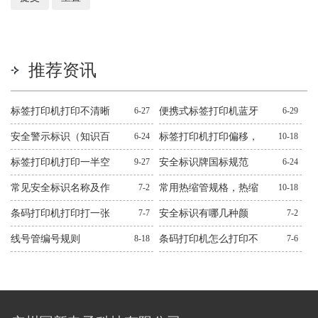
推荐资讯
标签打印机打印不清晰
6-27
便携式标签打印机蓝牙
6-29
怎么处理？十二种常见
连不上解决方法
安全警示标识（知识百
6-24
标签打印机打印偏移，
10-18
问题解决方法
科）
错位，跳纸解决方法
标签打印机打印一半空
9-27
安全标识牌国标规范
6-24
白解决方法
常见安全标识名称及作
7-2
常用热缩管规格，热缩
10-18
用图文
管规格大全
条码打印机打印打一张
7-7
安全标识有哪几种颜
7-2
空一张解决方法
色？有什么作用？
线号管编号规则
8-18
条码打印机怎么打印不
7-6
出来解决方法