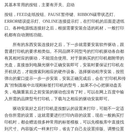
其基本常用的按钮，主要有开关、启动
按钮，FEED走纸按钮、PAUSE暂停键、RIBBON
碳带
状态灯、
ERROR错误提示灯、ONLINE连接提示灯，在
打印机
的后面是进纸
口。各种电源线连接好之后，根据需要安装合适的耗材，一般
打印
机
都有自动测纸功能。
所有的东西安装连接好之后，下一步就需要安装软件驱动，跟
普通
打印机
的要求相类似。不同品牌不同型号的
打印机
驱动各自都
有其相对应的驱动，不能混合使用。对于新购买的
打印机
都附带的
光盘，直接放到电脑光驱中正确安装即可，安装时要保证
打印机
在
开机状态，才能搜索到相应的硬件设备。选择驱动程序安装，按照
弹出的窗口提示一步一步安装，安装正确完成后，会在“
打印机
和传
真”控制面板中出现刚
标签
打印机的型号，如果不小心把驱动盘丢
失，电脑重装后之前安装的驱动也没有了时，可以在网上百度中输
入所需的品牌型号
打印机
，下载与之相应的驱动安装即可。
驱动安装好之后
打印机
是按默认的设置来打印，可能不一定适
合你所需的设置，这就需要进行打印内容的设置，现在一般购买
打
印机
时，都会赠送很多种常用的
标签
模板，可以先模板库中直接找
到尺寸、内容版式一样来打印，省去了自己去设置排版、调整位置