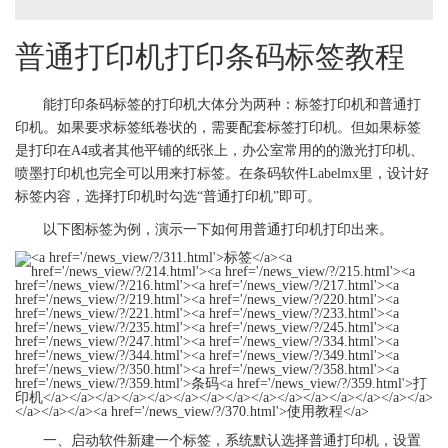
普通
打印机
打印条码
标签
教程
能打印条码
标签
的
打印机
大体分为两种：
标签
打印机和普通
打
印机
。如果要求
标签
纸卷状的，需要配套
标签
打印机。但如果
标签
是打印在A4或者其他平铺的纸张上，办公室常用的的激光
打印机
、
喷墨
打印机
也完全可以用来打
标签
。在条码软件Labelmx里，设计好
标签
内容，选择
打印机
时勾选“普通
打印机
”即可。
以下图
标签
为例，演示一下如何用普通
打印机
打印出来。
一、启动软件新建一个
标签
，系统默认选择普通
打印机
，设置