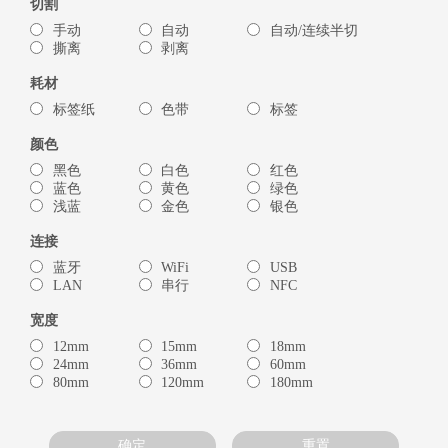
切割
手动
自动
自动/连续半切
撕离
剥离
耗材
标签纸
色带
标签
颜色
黑色
白色
红色
蓝色
黄色
绿色
浅蓝
金色
银色
连接
蓝牙
WiFi
USB
LAN
串行
NFC
宽度
12mm
15mm
18mm
24mm
36mm
60mm
80mm
120mm
180mm
确定
重置