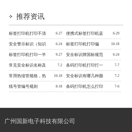
推荐资讯
标签打印机打印不清
6-27
便携式标签打印机蓝
6-29
晰怎么处理？十二种
牙连不上解决方法
安全警示标识（知识
6-24
标签打印机打印偏
10-18
常见问题解决方法
百科）
移，错位，跳纸解决
标签打印机打印一半
9-27
安全标识牌国标规范
6-24
方法
空白解决方法
常见安全标识名称及
7-2
条码打印机打印打一
7-7
作用图文
张空一张解决方法
常用热缩管规格，热
10-18
安全标识有哪几种颜
7-2
缩管规格大全
色？有什么作用？
线号管编号规则
8-18
条码打印机怎么打印
7-6
不出来解决方法
广州国新电子科技有限公司