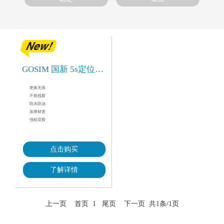
GOSIM 国新 5s定位胶带
更换无痕
不留残胶
防水防油
加厚材质
强粘背胶
点击购买
了解详情
上一页 首页
1
尾页 下一页 共1条/1页