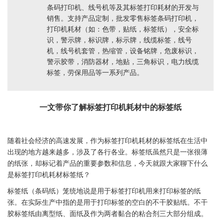
条码打印机、线号机等及其标签打印耗材的开发与
销售。支持产品定制，批发零售标签条码打印机，
打印机耗材（如：色带，贴纸，标签纸），安全标
识，警示牌，标识牌，标示牌，线缆标签，线号
机，线号机套管，热缩管，设备铭牌，危废标识，
警示胶带，消防器材，地贴，三角标识，电力线缆
标签，劳保用品等一系列产品。
一文带你了解
标签
打印机耗材中的
标签
纸
随着社会经济的高速发展，作为
标签
打印机耗材的
标签
纸在生活中
出现的地方越来越多，涉及了各行各业。
标签
纸虽然只是一张很薄
的纸张，却标记着产品的重要参数和信息，今天就跟大家聊下什么
是
标签
打印机耗材
标签
纸？
标签
纸（条码纸）笼统地说是用于
标签
打印机用来打印
标签
的纸
张。在实际生产中指的是用于打印
标签
的空白的
不干胶
贴纸
。
不干
胶
标签
纸由离型纸、面纸及作为两者黏合的粘合剂三大部分组成。