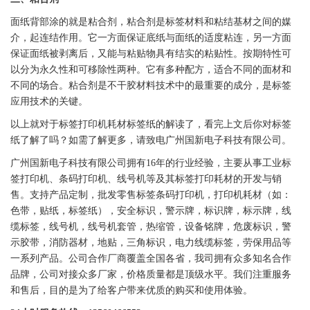
面纸背部涂的就是粘合剂，粘合剂是
标签
材料和粘结基材之间的媒
介，起连结作用。它一方面保证底纸与面纸的适度粘连，另一方面
保证面纸被剥离后，又能与粘贴物具有结实的粘贴性。按期特性可
以分为永久性和可移除性两种。它有多种配方，适合不同的面材和
不同的场合。粘合剂是
不干胶
材料技术中的最重要的成分，是
标签
应用技术的关键。
以上就对于
标签
打印机耗材
标签
纸的解读了，看完上文后你对
标签
纸了解了吗？如需了解更多，请致电广州
国新
电子科技有限公司。
广州
国新
电子科技有限公司拥有16年的行业经验，主要从事工业
标
签
打印机、
条码
打印机
、线号机等及其
标签
打印耗材的开发与销
售。支持产品定制，批发零售
标签
条码
打印机
，
打印机
耗材（如：
色带
，
贴纸
，
标签
纸），安全标识，
警示牌
，
标识牌
，
标示牌
，线
缆
标签
，线号机，线号机套管，热缩管，设备铭牌，
危废标识
，警
示胶带，消防器材，地贴，三角标识，电力线缆
标签
，劳保用品等
一系列产品。公司合作厂商覆盖全国各省，我司拥有众多知名合作
品牌，公司对接众多厂家，价格质量都是顶级水平。我们注重服务
和售后，目的是为了给客户带来优质的购买和使用体验。