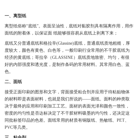
一、离型纸
离型纸俗称“底纸”。表面呈油性，底纸对黏胶剂具有隔离作用，用作
面纸的附着体，以保证面 纸能够很容易从底纸上剥离下来；
底纸又分普通底纸和格拉辛(Glassine)底纸，普通底纸质地粗糙，厚
度较大，颜色有黄色、白色等，一般印刷行业常用的
不干胶
底纸为
经济的黄底纸；哥拉辛（GLASSINE）底纸质地致密、均匀，有很
好的内部强度和透光度，是制作条码的常用材料。其常用白色、蓝
色。
二、面纸
接受正面印刷的图形和文字，背面接受粘合剂并应用于待粘贴物体
的材料即是表面材料，也就是我们所说的——面纸。面料的种类取
决于最终的应用和印刷加工工艺。面材的表面光泽和颜色一致性，
密度的均匀性是否达标决定了
不干胶
材料吸墨的均匀性，还决定这
同批
标签
印品的色差。面纸常用的材质有铜版纸、
热敏纸
、
PET
、
PVC
等几类。
三、粘合剂