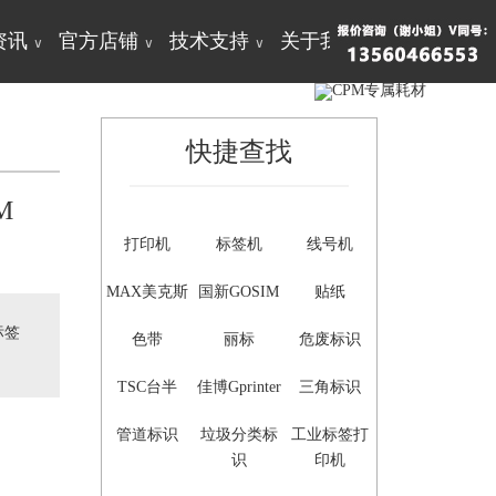
资讯
官方店铺
技术支持
关于我们
∨
∨
∨
∨
快捷查找
M
打印机
标签机
线号机
MAX美克斯
国新GOSIM
贴纸
标签
色带
丽标
危废标识
TSC台半
佳博Gprinter
三角标识
管道标识
垃圾分类标
工业标签打
识
印机