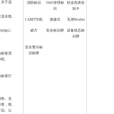
，关于流
消防标识
5S6S管理标
职业危害告
识
知卡
在流水线
CAB打印机
便捷式
兄弟Brother
硕方
安全标识牌
设备状态标
IM(G-
识牌
安全警示标
识标牌
的
标签
宽
印机
。
的
标签
打
销售。支
标签
，线
产品。公