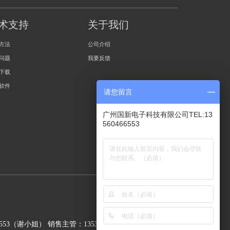
术支持
关于我们
方法
公司介绍
问题
我要反馈
下载
软件
请您留言
广州国新电子科技有限公司TEL:13
560466553
6553（谢小姐） 销售主管：13533801109（邹小姐）