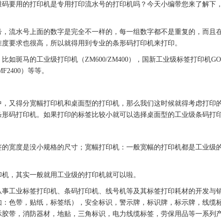
维码要用的
打印机
是专用打印流水号的
打印机
吗？今天小编带您来了解下
号，流水号上面的数字是完全不一样的，每一组数字都不是重复的，而且
准度要求也很高，所以就得用到专业的条形码
打印机
来打印。
，比如斑马的工业级
打印机
（ZM600/ZM400），
国新
工业级
标签
打印机GOS
/MF2400）等等。
中，又得分宽幅
打印机
和桌面型的
打印机
，那么我们这时候就得考虑打印
条形码
打印机
。如果打印的
标签
比较小就可以选择桌面型的工业级
条码
打
签
的宽度是没小规格的尺寸；宽幅
打印机
：一般宽幅的
打印机
都是工业级
印机，其实一般就用工业级的
打印机
就可以啦。
从事工业
标签
打印机、
条码
打印机
、线号机等及其
标签
打印耗材的开发与
如：
色带
，
贴纸
，
标签
纸），安全标识，
警示牌
，
标识牌
，
标示牌
，线缆
示胶带，消防器材，地贴，三角标识，电力线缆
标签
，劳保用品等一系列