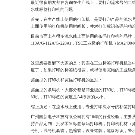
最近很多朋友都在咨询在生产线上，要打印流水号的二
水线
标签
打印机的问题：
首先，在生产线上使用的
打印机
，是要打印产品的流水
上面使用的
打印机
使用时间长，并对打印标识条码的精
目前市面上有很多流水线上面使用的
条码
打印机
的品牌
110A/
G-112A
/G-220A)，TSC工业级的
打印机
（MA2400
这里想要提醒下大家的是：其实在工业
标签
打印机机当
度了，如果打印的
标签
纸很宽，就得使用宽幅的工业级
桌面型的
打印机
和宽幅
打印机
的区别：
桌面型的
条码机
：大部分都是商业级的
打印机
，打印
标
印机，打印
标签
的宽度是A4纸张的大小。
综上所述：在流水线上使用，专业打印流水号的
标签
打
广州
国新
电子科技有限公司拥有16年的行业经验，主要
持产品定制，批发零售
标签
条码
打印机
，
打印机
耗材（
号机，线号机套管，热缩管，设备铭牌，
危废标识
，警