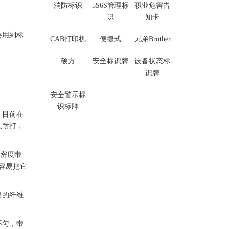
消防标识
5S6S管理标
职业危害告
识
知卡
要用到
标
CAB打印机
便捷式
兄弟Brother
硕方
安全标识牌
设备状态标
识牌
安全警示标
识标牌
。目前在
久耐打，
高密度带
户容易把它
出的纤维
不匀，带