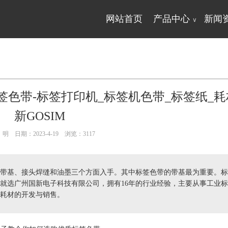
网站首页
产品中心
新闻
∨
色带-标签打印机_标签机色带_标签纸_耗
新GOSIM
明 日期：2023-4-19 浏览：
3117
带基、接头焊缝和油墨三个方面入手。其中标签色带的带基最为重要。标
就选广州国新电子科技有限公司，拥有16年的行业经验，主要从事工业
耗材的开发与销售。