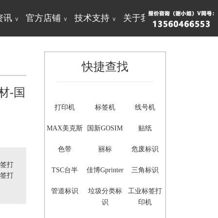
资讯
官方店铺
技术支持
关于我们
∨
∨
∨
∨
快捷查找
材-国
打印机
标签机
线号机
MAX美克斯
国新GOSIM
贴纸
色带
丽标
危废标识
签打
TSC台半
佳博Gprinter
三角标识
标签打
管道标识
垃圾分类标
工业标签打
识
印机