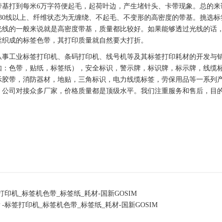
带基打到每米6万字符便起毛，起荷叶边，产生堵针头、卡带现象。总的来
130线以上、纤维状态为无缠绕、不起毛、不变形的高密度的带基。挑选
标
光线的一般来说就是高密度带基，质量都比较好。如果能够透过光线的话
丝织成的
标签
色带
，其打印质量就自然要大打折。
从事工业
标签
打印机、
条码
打印机
、线号机等及其
标签
打印耗材的开发与
如：
色带
，
贴纸
，
标签
纸），安全标识，
警示牌
，
标识牌
，
标示牌
，线缆
示胶带，消防器材，地贴，三角标识，电力线缆
标签
，劳保用品等一系列
，公司对接众多厂家，价格质量都是顶级水平。我们注重服务和售后，目
机_标签机色带_标签纸_耗材-国新GOSIM
标签打印机_标签机色带_标签纸_耗材-国新GOSIM