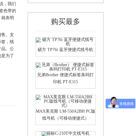
说，我们
签
色带
的
，就表明
购买最多
销售。支
标签
，线
产品。公
硕方 TP76i 蓝牙便捷式线号机
的是为了
兄弟Brother 便捷式标签条码打
印机 PT-E115
MAX美克斯 LM-550A2BH PC版
线号机（可移动便捷式）