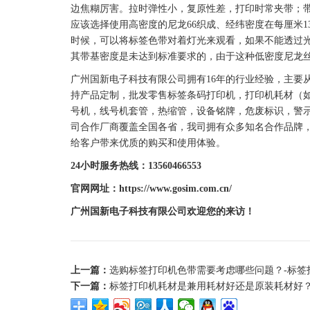
边焦糊厉害。拉时弹性小，复原性差，打印时常夹带；
应该选择使用高密度的尼龙66织成、经纬密度在每厘米
时候，可以将
标签
色带
对着灯光来观看，如果不能透过
其带基密度是未达到标准要求的，由于这种低密度尼龙
广州
国新
电子科技有限公司拥有16年的行业经验，主要
持产品定制，批发零售
标签
条码
打印机
，
打印机
耗材（
号机，线号机套管，热缩管，设备铭牌，
危废标识
，警
司合作厂商覆盖全国各省，我司拥有众多知名合作品牌
给客户带来优质的购买和使用体验。
24小时服务热线：13560466553
官网网址：https://www.gosim.com.cn/
广州
国新
电子科技有限公司欢迎您的来访！
上一篇：
选购标签打印机色带需要考虑哪些问题？-标签打印
下一篇：
标签打印机耗材是兼用耗材好还是原装耗材好？-