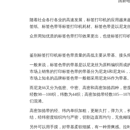
国新
随着社会各行各业的高速发展，
标签
打印机的应用越来
签
纸、
标签
色带
等
标签
打印机耗材。
标签
色带
是以尼龙
众所周知优质的
标签
色带
打印效果更出，也使
标签
打印
鉴别
标签
打印机
标签
色带
质量的高低主要从带基、接头
一般来说，
标签
色带
的带基是以尼龙丝为原料编织而成
市场上销售的打印
标签
色带
的带基分为尼龙6和尼龙66
市场上知名的品牌
标签
色带
一般都采用尼龙66作为带基
而尼龙66又分为低密、中密、高密和高密加捻四种，密度
经数98―100织，纬数为44织；高密加捻带经数105
们混淆。
高密加捻带的经、纬内单织加粗，更耐久打，弹力大，
结，经纬密度组织均匀严密，切割边直而均匀，无焦糊
另外可以用手摸，好带基柔软细腻，有一种滑爽感。拉