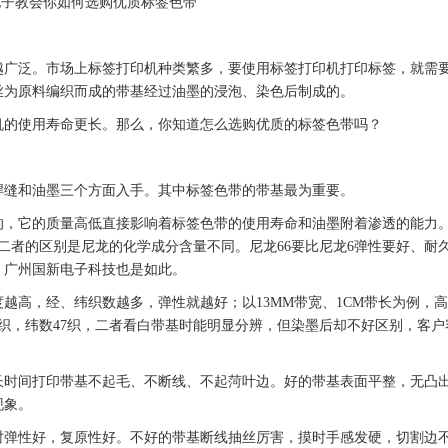
电子教会你如何选购优质
标签
色带
越广泛。市场上
标签
打印机种类繁多，要使用
标签
打印机打印
标签
，就需
丝为原料编织而成的带基经过油墨的浸泡、染色后制成的。
机的使用寿命更长。那么，你知道怎么选购优质的
标签
色带
吗？
焊缝和油墨三个方面入手。其中
标签
色带
的带基最为重要。
的，它的质量高低直接影响着
标签
色带
的使用寿命和油墨附着渗透的能力
，二者的区别是尼龙的化学成分含量不同。尼龙66要比尼龙6弹性要好、耐
。广州
国新
电子科技也是如此。
越高，经、纬织数越多，弹性就越好；以13MM带宽、1CM带长为例，
―107织，纬数47织，二者看白带基时能明显分辨，但染墨后却不好区别，客
长时间打印带基不起毛、不断线、不起菏叶边。好的带基表面平整，无凸
现象。
时弹性好，复原性好。不好的带基断线抽丝厉害，摸时手感发硬，切割边