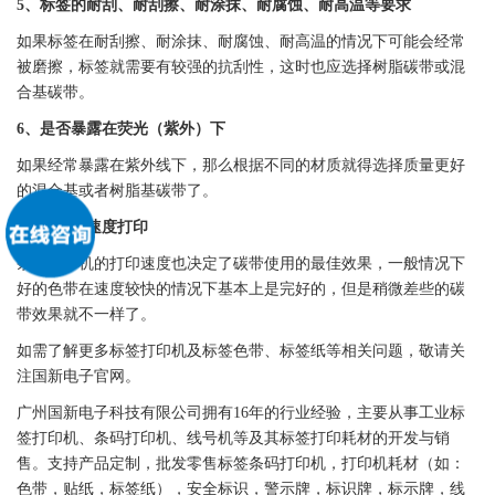
5、
标签
的耐刮、耐刮擦、耐涂抹、耐腐蚀、耐高温等要求
如果
标签
在耐刮擦、耐涂抹、耐腐蚀、耐高温的情况下可能会经常
被磨擦，
标签
就需要有较强的抗刮性，这时也应选择树脂
碳带
或混
合基
碳带
。
6、是否暴露在荧光（紫外）下
如果经常暴露在紫外线下，那么根据不同的材质就得选择质量更好
的混合基或者树脂基
碳带
了。
7、以什么速度打印
条码
打印机
的打印速度也决定了
碳带
使用的最佳效果，一般情况下
好的
色带
在速度较快的情况下基本上是完好的，但是稍微差些的
碳
带
效果就不一样了。
如需了解更多
标签
打印机及
标签
色带
、
标签
纸等相关问题，敬请关
注
国新
电子官网。
广州
国新
电子科技有限公司拥有16年的行业经验，主要从事工业
标
签
打印机、
条码
打印机
、线号机等及其
标签
打印耗材的开发与销
售。支持产品定制，批发零售
标签
条码
打印机
，
打印机
耗材（如：
色带
，
贴纸
，
标签
纸），安全标识，
警示牌
，
标识牌
，
标示牌
，线