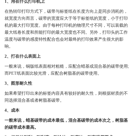
1、用在什么
打印机
上
在热转印打印方式下，
碳带
与
标签
纸在长度方向上是同步消耗的，
就宽度方向而言，
碳带
的宽度应大于等于
标签
纸的宽度，小于
打印
机
的最大打印宽度。由于每种
打印机
的物理尺寸不同，可以装载的
最大纸卷长度和所能打印的最大宽度也不同。另外，打印头的工作
温度与
碳带
的感度特性配合也会对最终的打印效果产生很大的影
响。
2、打在什么表面上
一般来说，铜版纸表面相对粗糙，应配合蜡基或混合基的
碳带
使用;
而
PET
纸表面比较光滑，应配合树脂基的
碳带
使用。
3、图形耐久性
如果希望打印出来的
标签
内容具有较好的耐久性，则根据材质的不
同选择混合基或者树脂基
碳带
。
4、成本
一般来说，蜡基
碳带
的成本最低，混合基
碳带
的成本次之，树脂基
的
碳带
成本最高。