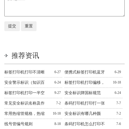
推荐资讯
标签打印机打印不清晰
6-27
便携式标签打印机蓝牙
6-29
怎么处理？十二种常见
连不上解决方法
安全警示标识（知识百
6-24
标签打印机打印偏移，
10-18
问题解决方法
科）
错位，跳纸解决方法
标签打印机打印一半空
9-27
安全标识牌国标规范
6-24
白解决方法
常见安全标识名称及作
7-2
条码打印机打印打一张
7-7
用图文
空一张解决方法
常用热缩管规格，热缩
10-18
安全标识有哪几种颜
7-2
管规格大全
色？有什么作用？
线号管编号规则
8-18
条码打印机怎么打印不
7-6