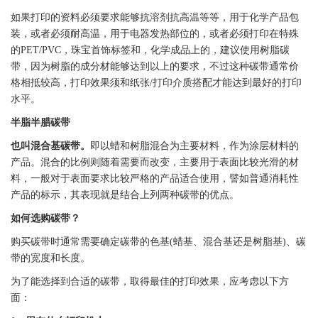
如果打印的资料必须要求能够抗溶剂抗高温等等，用于化学产品包
装，或者必须耐高温，用于电器发热部位的，或者必须打印在特殊
的
PET
/
PVC
，珠宝首饰
标签
和，化学成品上的，建议使用树脂
碳
带
，因为树脂的成分材能够达到以上的要求，不过这种
碳带
通常价
格相抵较高，打印效果须和纸张/打印介质搭配才能达到最好的打印
水平。
半脂半腊
碳带
也叫混合基
碳带
。
即以蜡和树脂混合为主要材料，作为涂层材料的
产品。混合的比例则随着需要而改变，主要用于表面比较光滑的材
料，一般对于表面要求比较严格的产品适合使用，譬如普通消耗性
产品的标示，其表现就是结合上列两种
碳带
的优点。
如何选购
碳带
？
购买
碳带
时通常需要确定
碳带
的色基(蜡基、混合基还是树脂基)、
碳
带
的宽度和长度。
为了能选择到合适的
碳带
，取得最佳的打印效果，应考虑以下方
面：