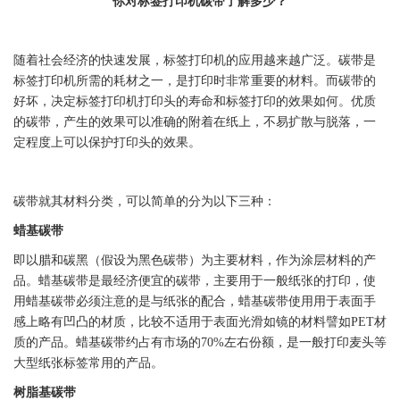
你对
标签
打印机
碳带
了解多少？
随着社会经济的快速发展，
标签
打印机的应用越来越广泛。
碳带
是
标签
打印机所需的耗材之一，是打印时非常重要的材料。而
碳带
的
好坏，决定
标签
打印机打印头的寿命和
标签
打印的效果如何。优质
的
碳带
，产生的效果可以准确的附着在纸上，不易扩散与脱落，一
定程度上可以保护打印头的效果。
碳带
就其材料分类，可以简单的分为以下三种：
蜡基
碳带
即以腊和碳黑（假设为黑色
碳带
）为主要材料，作为涂层材料的产
品。蜡基
碳带
是最经济便宜的
碳带
，主要用于一般纸张的打印，使
用蜡基
碳带
必须注意的是与纸张的配合，蜡基
碳带
使用用于表面手
感上略有凹凸的材质，比较不适用于表面光滑如镜的材料譬如
PET
材
质的产品。蜡基
碳带
约占有市场的70%左右份额，是一般打印麦头等
大型纸张
标签
常用的产品。
树脂基
碳带