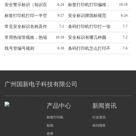
怎么处理？十二种常见
连不上解决方法
安全警示标识（知识百
6-24
标签打印机打印偏移，
10-18
问题解决方法
科）
错位，跳纸解决方法
标签打印机打印一半空
9-27
安全标识牌国标规范
6-24
白解决方法
常见安全标识名称及作
7-2
条码打印机打印打一张
7-7
用图文
空一张解决方法
常用热缩管规格，热缩
10-18
安全标识有哪几种颜
7-2
管规格大全
色？有什么作用？
线号管编号规则
8-18
条码打印机怎么打印不
7-6
出来解决方法
广州国新电子科技有限公司
产品中心
新闻资讯
标签打印机
行业资讯
贴纸
你问我答
色带