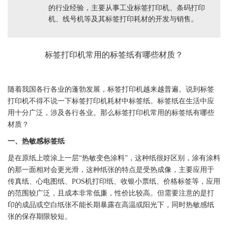
的行业经验，主要从事工业标签打印机、条码打印
机、线号机等及其标签打印耗材的开发与销售。
标签
打印机常用的
标签
纸有哪些材质？
随着我国各行各业的蓬勃发展，
标签
打印机越来越普遍。说到
标签
打印机不得不说一下
标签
打印机耗材中
标签
纸。
标签
纸在生活中应
用十分广泛，涉及各行各业。那么
标签
打印机常用的
标签
纸有哪些
材质？
一、热敏感
标签
纸
是在原纸上喷涂上一层“热敏变色涂料”，这种纸很好区别，涂有涂料
的那一面相对会更光滑，这种纸张的特点是受热成像，主要应用于
传真纸、心电图纸、POS机打印纸、收银小票纸、价格
标签
等，应用
的范围较广泛，且成本非常低廉，性价比较高。但需要注意的是打
印的成品或空白纸张不能长期暴露在高温或阳光下，同时热敏感纸
张的保存期限较短。