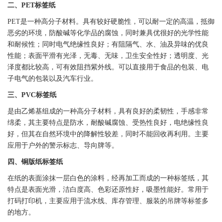
二、
PET
标签
纸
PET
是一种高分子材料。具有较好硬脆性，可以耐一定的高温，抵御
恶劣的环境，防酸碱等化学品的腐蚀，同时兼具优很好的光学性能
和耐候性；同时电气绝缘性良好；有阻隔气、水、油及异味的优良
性能；表面平滑有光泽，无毒、无味，卫生安全性好；透明度、光
泽度都比较高，可有效阻挡紫外线。可以直接用于食品的包装、电
子电气的包装以及汽车行业。
三、
PVC
标签
纸
是由乙烯基组成的一种高分子材料，具有良好的柔韧性，手感非常
绵柔，其主要特点是防水，耐酸碱腐蚀、受热性良好，电绝缘性良
好，但其在自然环境中的降解性较差，同时不能回收再利用。主要
应用于户外的
警示标志
、导向牌等。
四、铜版纸
标签
纸
在纸的表面涂抹一层白色的涂料，经再加工而成的一种
标签
纸，其
特点是表面光滑，洁白度高、色彩还原性好，吸墨性能好。常用于
打码
打印机
，主要应用于流水线、库存管理、服装的吊牌等
标签
多
的地方。