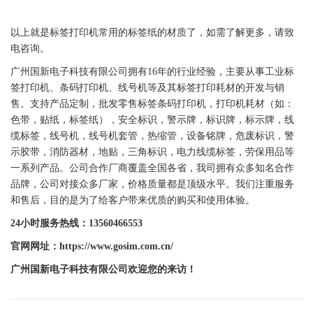
以上就是
标签
打印机常用的
标签
纸的材质了，如需了解更多，请致
电咨询。
广州
国新
电子科技有限公司拥有16年的行业经验，主要从事工业
标
签
打印机、
条码
打印机
、线号机等及其
标签
打印耗材的开发与销
售。支持产品定制，批发零售
标签
条码
打印机
，
打印机
耗材（如：
色带
，
贴纸
，
标签
纸），安全标识，
警示牌
，
标识牌
，
标示牌
，线
缆
标签
，线号机，线号机套管，热缩管，设备铭牌，
危废标识
，警
示胶带，消防器材，地贴，三角标识，电力线缆
标签
，劳保用品等
一系列产品。公司合作厂商覆盖全国各省，我司拥有众多知名合作
品牌，公司对接众多厂家，价格质量都是顶级水平。我们注重服务
和售后，目的是为了给客户带来优质的购买和使用体验。
24小时服务热线：13560466553
官网网址：https://www.gosim.com.cn/
广州
国新
电子科技有限公司欢迎您的来访！